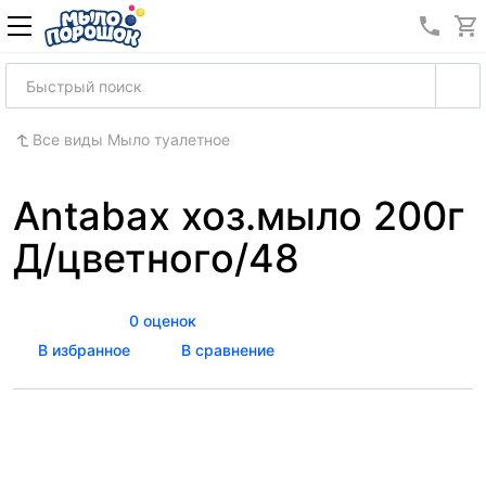
8 (989
Все виды Мыло туалетное
Antabax хоз.мыло 200г
Д/цветного/48
0 оценок
В избранное
В сравнение