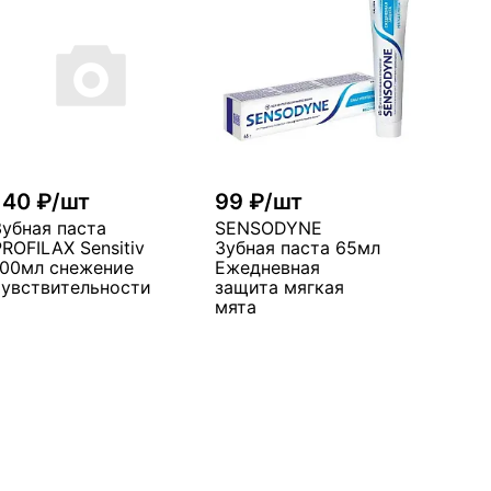
140 ₽/шт
99 ₽/шт
Зубная паста
SENSODYNE
PROFILAX Sensitiv
Зубная паста 65мл
100мл снежение
Ежедневная
чувствительности
защита мягкая
мята
В корзину
В корзину