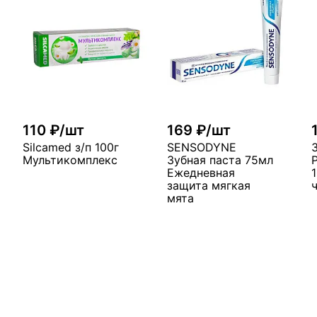
110 ₽/шт
169 ₽/шт
Silcamed з/п 100г
SENSODYNE
Мультикомплекс
Зубная паста 75мл
Ежедневная
защита мягкая
мята
В корзину
у
В корзину
мало