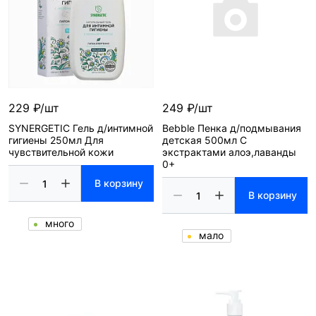
229 ₽/шт
249 ₽/шт
SYNERGETIC Гель д/интимной
Bebble Пенка д/подмывания
гигиены 250мл Для
детская 500мл С
чувствительной кожи
экстрактами алоэ,лаванды
0+
В корзину
В корзину
много
мало