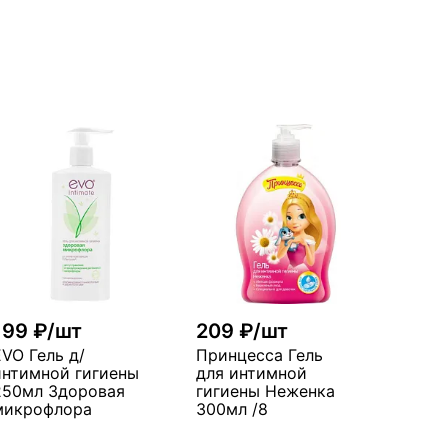
199 ₽/шт
209 ₽/шт
EVO Гель д/
Принцесса Гель
интимной гигиены
для интимной
250мл Здоровая
гигиены Неженка
микрофлора
300мл /8