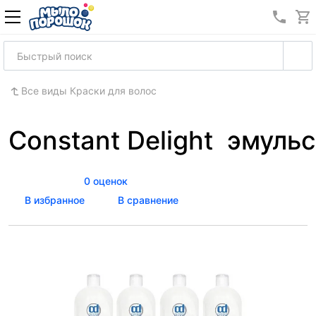
8 (989
Все виды Краски для волос
Constant Delight эмуль
0 оценок
В избранное
В сравнение