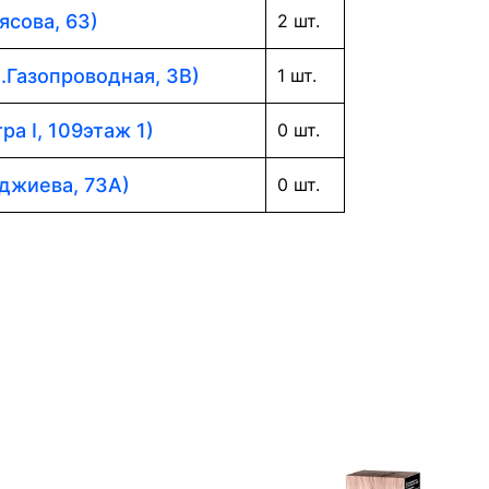
ясова, 63)
2 шт.
л.Газопроводная, 3В)
1 шт.
ра I, 109этаж 1)
0 шт.
аджиева, 73А)
0 шт.