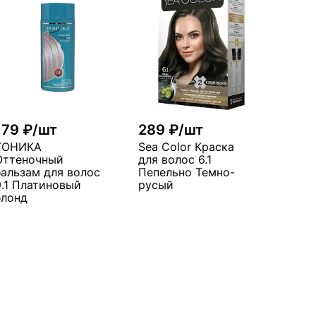
179 ₽/шт
289 ₽/шт
ТОНИКА
Sea Color Краска
Оттеночный
для волос 6.1
бальзам для волос
Пепельно Темно-
9.1 Платиновый
русый
блонд
В корзину
В корзину