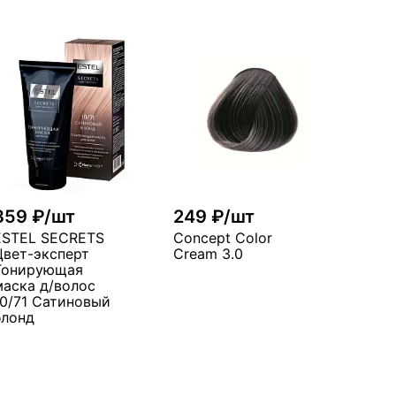
359 ₽/шт
249 ₽/шт
ESTEL SECRETS
Concept Color
Цвет-эксперт
Cream 3.0
Тонирующая
маска д/волос
10/71 Сатиновый
блонд
В корзину