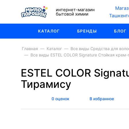
Магаз
интернет-магазин
бытовой химии
Ташкент
КАТАЛОГ
БРЕНДЫ
БЛОГ
Главная
Каталог
Все виды Средства для воло
Все виды ESTEL COLOR Signature Стойкая крем-г
ESTEL COLOR Signatu
Тирамису
0 оценок
В избранное