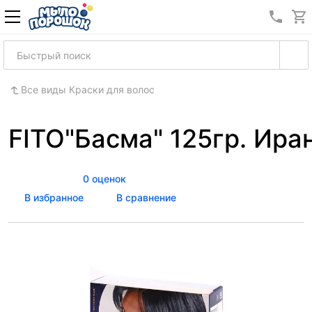
8 (989
Все виды Краски для волос
FITO"Басма" 125гр. Ира
0 оценок
В избранное
В сравнение