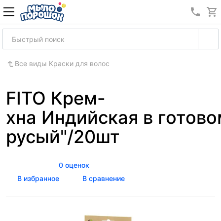
8 (989
Все виды Краски для волос
FITO Крем-
хна Индийская в готово
русый"/20шт
0 оценок
В избранное
В сравнение