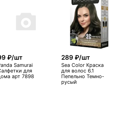
99 ₽/шт
289 ₽/шт
Panda Samurai
Sea Color Краска
Салфетки для
для волос 6.1
дома арт 7898
Пепельно Темно-
русый
В корзину
В корзину