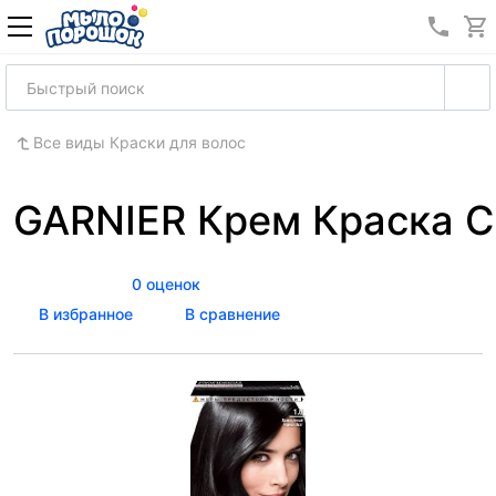
8 (989
Все виды Краски для волос
GARNIER Крем Краска C
0 оценок
В избранное
В сравнение