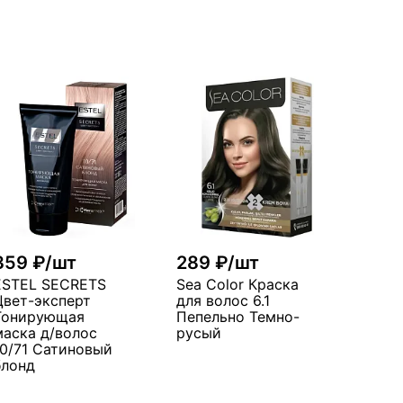
359 ₽/шт
289 ₽/шт
ESTEL SECRETS
Sea Color Краска
Цвет-эксперт
для волос 6.1
Тонирующая
Пепельно Темно-
маска д/волос
русый
10/71 Сатиновый
блонд