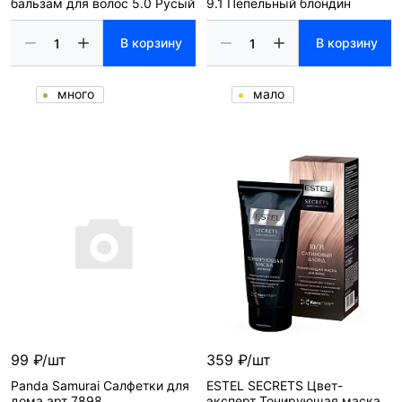
бальзам для волос 5.0 Русый
9.1 Пепельный блондин
В корзину
В корзину
много
мало
99 ₽/шт
359 ₽/шт
Panda Samurai Салфетки для
ESTEL SECRETS Цвет-
дома арт 7898
эксперт Тонирующая маска