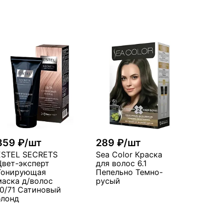
359 ₽/шт
289 ₽/шт
ESTEL SECRETS
Sea Color Краска
Цвет-эксперт
для волос 6.1
Тонирующая
Пепельно Темно-
маска д/волос
русый
10/71 Сатиновый
блонд