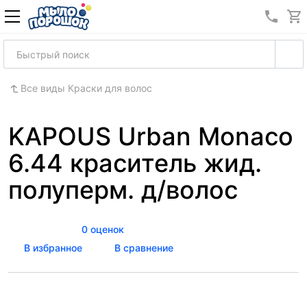
8 (989
Все виды Краски для волос
KAPOUS Urban Monaco
6.44 краситель жид.
полуперм. д/волос
0 оценок
В избранное
В сравнение