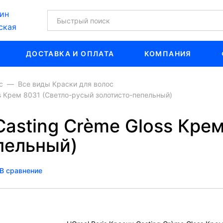
ин
ская
ДОСТАВКА И ОПЛАТА
КОМПАНИЯ
с
Все виды Краски для волос
oss Крем 8031 (Cветло-русый золотисто-пепельный)
 Casting Crème Gloss Кре
пельный)
В сравнение