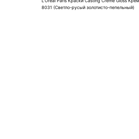
L'Oreal Paris Краски Casting Crème Gloss Кре
8031 (Cветло-русый золотисто-пепельный)