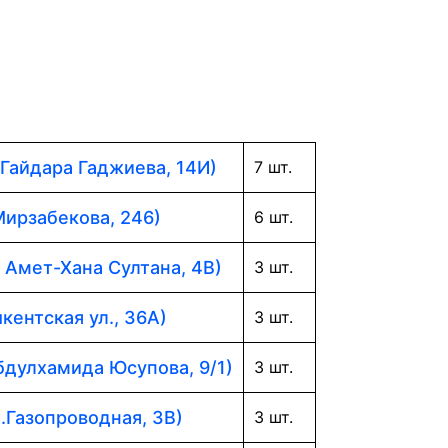
 Гайдара Гаджиева, 14И)
7 шт.
Мирзабекова, 246)
6 шт.
. Амет-Хана Султана, 4В)
3 шт.
кентская ул., 36А)
3 шт.
Абдулхамида Юсупова, 9/1)
3 шт.
л.Газопроводная, 3В)
3 шт.