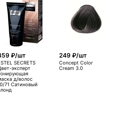
359 ₽/шт
249 ₽/шт
ESTEL SECRETS
Concept Color
Цвет-эксперт
Cream 3.0
Тонирующая
маска д/волос
10/71 Сатиновый
блонд
В корзину
много
В корзину