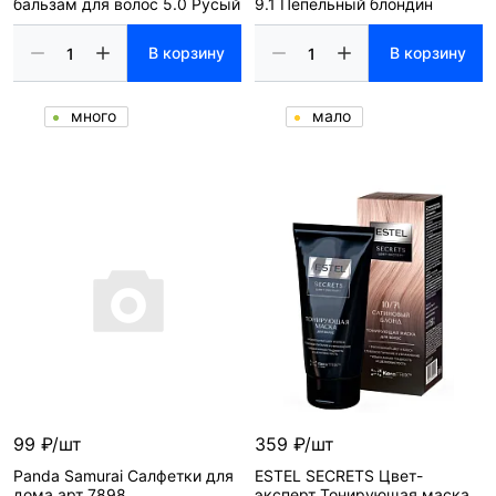
бальзам для волос 5.0 Русый
9.1 Пепельный блондин
В корзину
В корзину
много
мало
99 ₽/шт
359 ₽/шт
Panda Samurai Салфетки для
ESTEL SECRETS Цвет-
дома арт 7898
эксперт Тонирующая маска