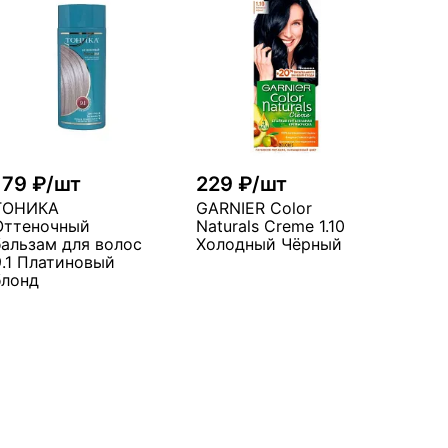
179 ₽/шт
229 ₽/шт
ТОНИКА
GARNIER Color
Оттеночный
Naturals Creme 1.10
бальзам для волос
Холодный Чёрный
9.1 Платиновый
блонд
В корзину
В корзину