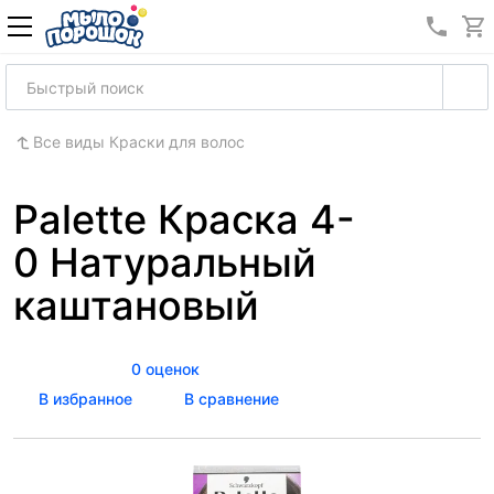
8 (989
Все виды Краски для волос
Palette Краска 4-
0 Натуральный
каштановый
0 оценок
В избранное
В сравнение