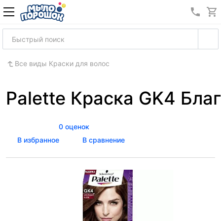
8 (989
Все виды Краски для волос
Palette Краска GK4 Бл
0 оценок
В избранное
В сравнение