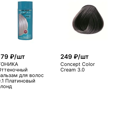
179 ₽/шт
249 ₽/шт
ТОНИКА
Concept Color
Оттеночный
Cream 3.0
бальзам для волос
9.1 Платиновый
блонд
В корзину
В корзину
много