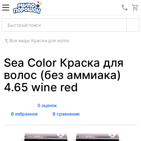
8 (989
Все виды Краски для волос
Sea Color Краска для
волос (без аммиака)
4.65 wine red
0 оценок
В избранное
В сравнение