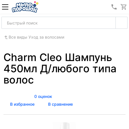
8 (989
Все виды Уход за волосами
Charm Cleo Шампунь
450мл Д/любого типа
волос
0 оценок
В избранное
В сравнение