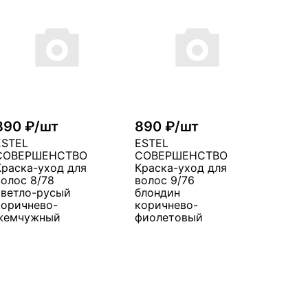
890 ₽/шт
890 ₽/шт
ESTEL
ESTEL
СОВЕРШЕНСТВО
СОВЕРШЕНСТВО
Краска-уход для
Краска-уход для
волос 8/78
волос 9/76
светло-русый
блондин
коричнево-
коричнево-
жемчужный
фиолетовый