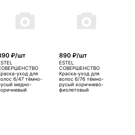
890 ₽/шт
890 ₽/шт
ESTEL
ESTEL
СОВЕРШЕНСТВО
СОВЕРШЕНСТВО
Краска-уход для
Краска-уход для
волос 6/47 тёмно-
волос 6/76 тёмно-
русый медно-
русый коричнево-
коричневый
фиолетовый
В корзину
В корзину