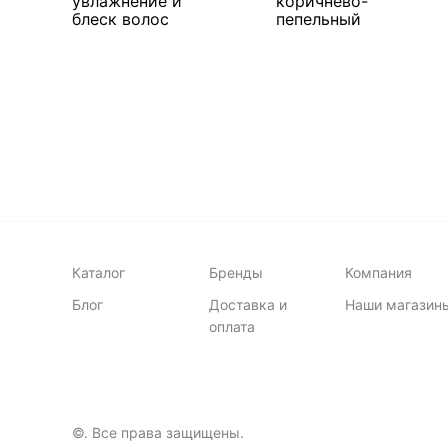
увлажнение и
коричнево-
блеск волос
пепельный
В корзину
В корзин
много
много
Каталог
Бренды
Компания
Блог
Доставка и
Наши магазин
оплата
©. Все права защищены.