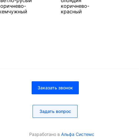
светло-русый
блондин
коричнево-
коричнево-
жемчужный
красный
В корзину
В корзину
много
много
Заказать звонок
Задать вопрос
Разработано в
Альфа Системс