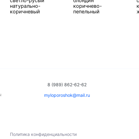
светло-русый
блондин
натурально-
коричнево-
коричневый
пепельный
у
В корзину
В корзину
много
много
8 (989) 862-62-62
ы
myloporoshok@mail.ru
Политика конфиденциальности