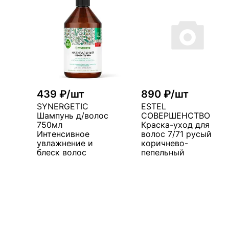
439 ₽/шт
890 ₽/шт
SYNERGETIC
ESTEL
Шампунь д/волос
СОВЕРШЕНСТВО
750мл
Краска-уход для
Интенсивное
волос 7/71 русый
увлажнение и
коричнево-
блеск волос
пепельный
В корзину
В корзин