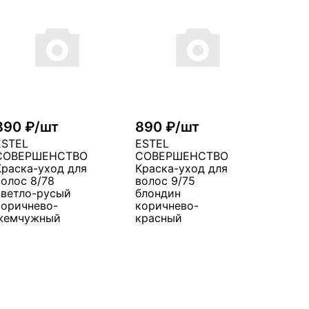
890 ₽/шт
890 ₽/шт
ESTEL
ESTEL
СОВЕРШЕНСТВО
СОВЕРШЕНСТВО
Краска-уход для
Краска-уход для
волос 8/78
волос 9/75
светло-русый
блондин
коричнево-
коричнево-
жемчужный
красный