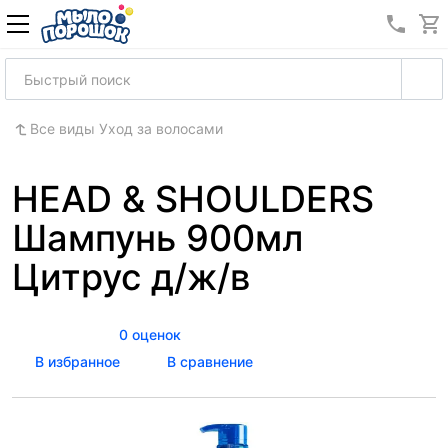
8 (989
Все виды Уход за волосами
HEAD & SHOULDERS
Шампунь 900мл
Цитрус д/ж/в
0 оценок
В избранное
В сравнение