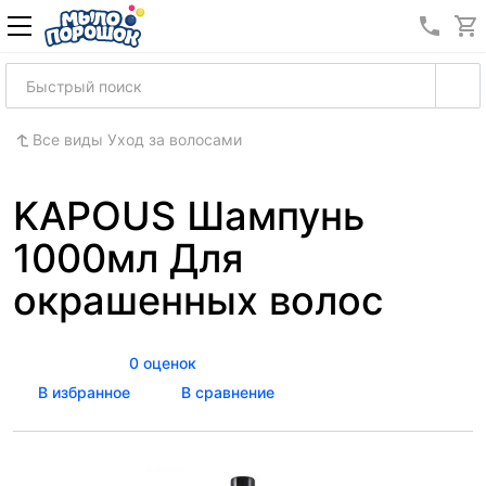
8 (989
Все виды Уход за волосами
KAPOUS Шампунь
1000мл Для
окрашенных волос
0 оценок
В избранное
В сравнение