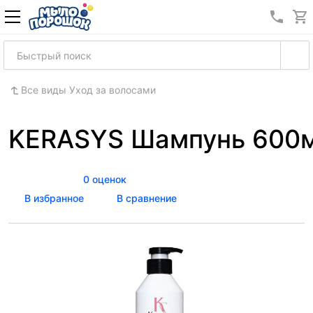
8 (989
Все виды Уход за волосами
KERASYS Шампунь 600мл
0 оценок
В избранное
В сравнение