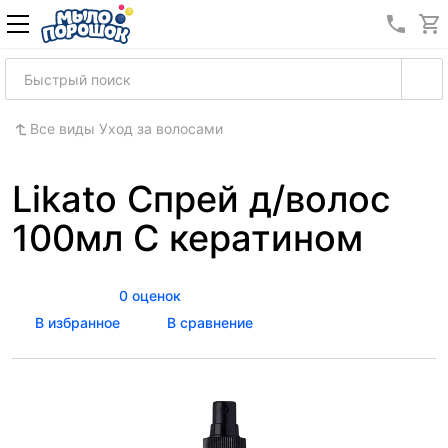
8 (989
Все виды Уход за волосами
Likato Спрей д/волос
100мл С кератином
0 оценок
В избранное
В сравнение