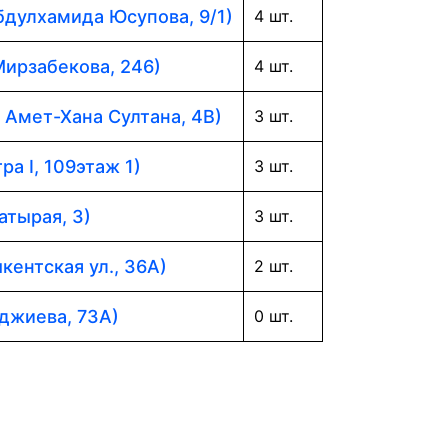
Абдулхамида Юсупова, 9/1)
4 шт.
Мирзабекова, 246)
4 шт.
. Амет-Хана Султана, 4В)
3 шт.
ра I, 109этаж 1)
3 шт.
атырая, 3)
3 шт.
кентская ул., 36А)
2 шт.
аджиева, 73А)
0 шт.