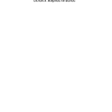
склон.к жирности волос