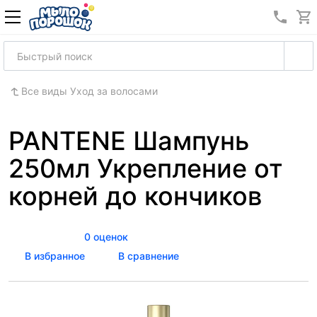
8 (989
Все виды Уход за волосами
PANTENE Шампунь
250мл Укрепление от
корней до кончиков
0 оценок
В избранное
В сравнение