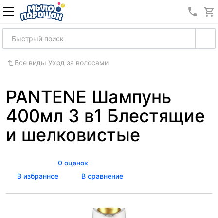
8 (989
Все виды Уход за волосами
PANTENE Шампунь
400мл 3 в1 Блестящие
и шелковистые
0 оценок
В избранное
В сравнение