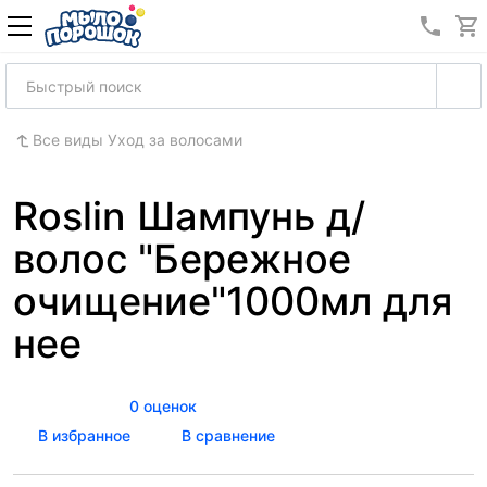
8 (989
Все виды Уход за волосами
Roslin Шампунь д/
волос "Бережное
очищение"1000мл для
нее
0 оценок
В избранное
В сравнение