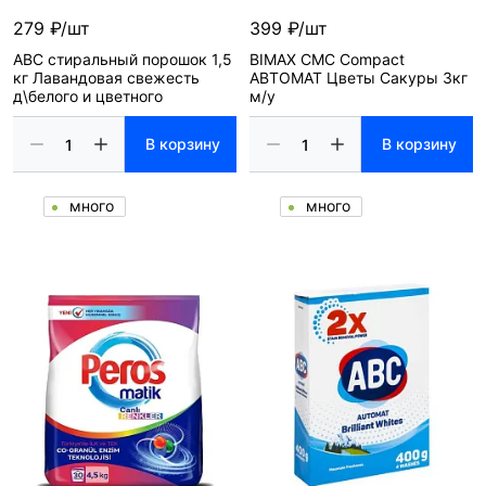
279 ₽/шт
399 ₽/шт
ABC стиральный порошок 1,5
BIMAX СМС Compact
кг Лавандовая свежесть
АВТОМАТ Цветы Сакуры 3кг
д\белого и цветного
м/у
В корзину
В корзину
много
много