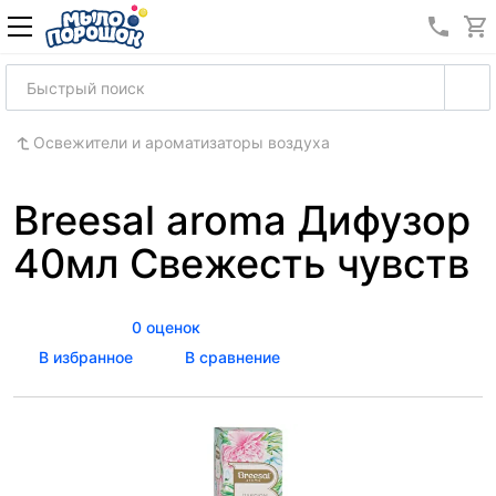
8 (989
Освежители и ароматизаторы воздуха
Breesal aroma Дифузор
40мл Свежесть чувств
0 оценок
В избранное
В сравнение