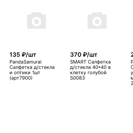
135 ₽/шт
370 ₽/шт
PandaSamurai
SMART Салфетка
Салфетка д/стекла
д/стекла 40*40 в
и оптики 1шт
клетку голубой
(арт7900)
S0083
В корзину
В корзину
у