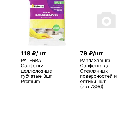
119 ₽/шт
79 ₽/шт
PATERRA
PandaSamurai
Салфетки
Салфетка д/
целлюлозные
Стеклянных
губчатые 3шт
поверхностей и
Premium
оптики 1шт
(арт.7896)
В корзину
В корзин