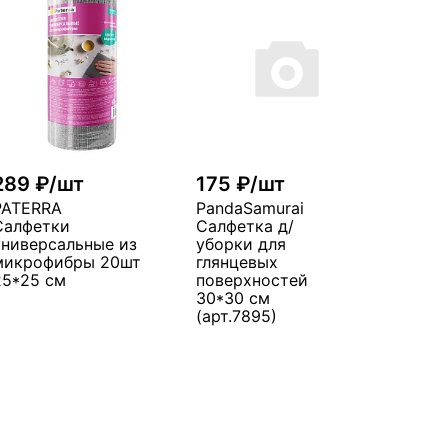
289 ₽/шт
175 ₽/шт
PATERRA
PandaSamurai
Салфетки
Салфетка д/
универсальные из
уборки для
микрофибры 20шт
глянцевых
25*25 см
поверхностей
30*30 см
(арт.7895)
В корзину