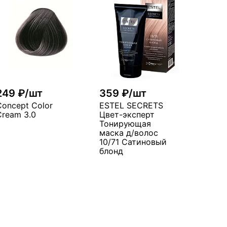
249 ₽/шт
359 ₽/шт
Concept Color
ESTEL SECRETS
Cream 3.0
Цвет-эксперт
Тонирующая
маска д/волос
10/71 Сатиновый
блонд
В корзину
много
В корзину