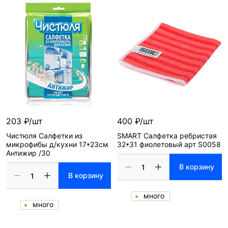
203 ₽/шт
400 ₽/шт
Чистюля Салфетки из
SMART Салфетка ребристая
микрофибы д/кухни 17*23см
32*31 фиолетовый арт S0058
Антижир /30
В корзину
В корзину
много
много