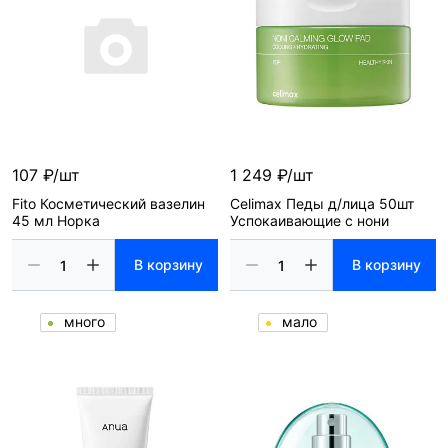
107 ₽/шт
1 249 ₽/шт
Fito Косметический вазелин
Celimax Педы д/лица 50шт
45 мл Норка
Успокаивающие с нони
В корзину
В корзину
много
мало