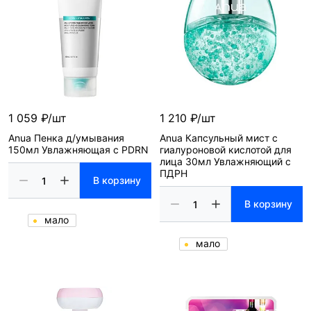
1 059 ₽/шт
1 210 ₽/шт
Anua Пенка д/умывания
Anua Капсульный мист с
150мл Увлажняющая с PDRN
гиалуроновой кислотой для
лица 30мл Увлажняющий с
ПДРН
В корзину
В корзину
мало
мало