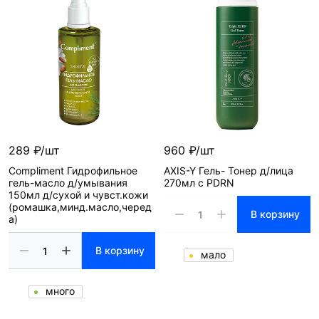
289 ₽/шт
960 ₽/шт
Compliment Гидрофильное
AXIS-Y Гель- Тонер д/лица
гель-масло д/умывания
270мл с PDRN
150мл д/сухой и чувст.кожи
(ромашка,минд.масло,черед
В корзину
а)
В корзину
мало
много