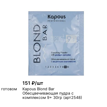
151 ₽/шт
 готовом виде Индийская 140мл 9.1 Пепельный Блондин
Kapous Blond Bar
Обесцвечивающая пудра с
комплексом 9+ 30гр (арт2548)