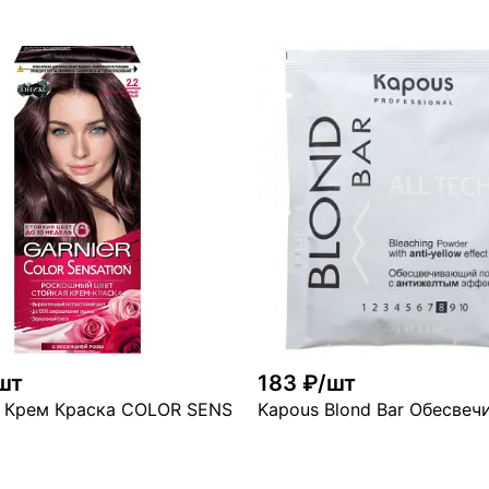
В корзину
В ко
ого
много
шт
183 ₽/шт
 Перламутровый Блонд
 Крем Краска COLOR SENSATION 2.2 Перламутровый Ч
Kapous Blond Bar Обесве