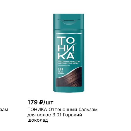
рзину
В корзину
много
179 ₽/шт
зам
ТОНИКА Оттеночный бальзам
для волос 3.01 Горький
шоколад