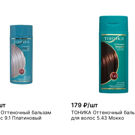
В ко
В корзину
мало
ого
шт
179 ₽/шт
Дымчатый ультраблонд
Оттеночный бальзам
ТОНИКА Оттеночный баль
с 9.1 Платиновый
для волос 5.43 Мокко