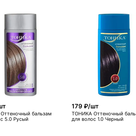
В ко
В корзину
много
ого
шт
179 ₽/шт
Оттеночный бальзам
ТОНИКА Оттеночный баль
с 5.0 Русый
для волос 1.0 Черный