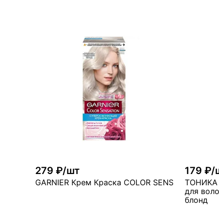
В корзину
много
мн
279 ₽/шт
179 ₽/
GARNIER Крем Краска COLOR SENSATION 911 
ТОНИКА 
для воло
блонд