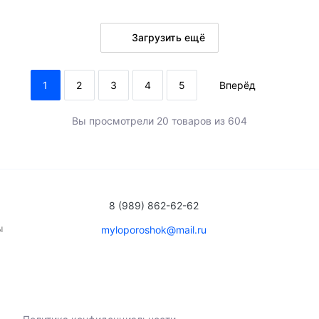
Загрузить ещё
В корзину
В ко
1
2
3
4
5
Вперёд
ло
много
Вы просмотрели 20 товаров из 604
8 (989) 862-62-62
ы
myloporoshok@mail.ru