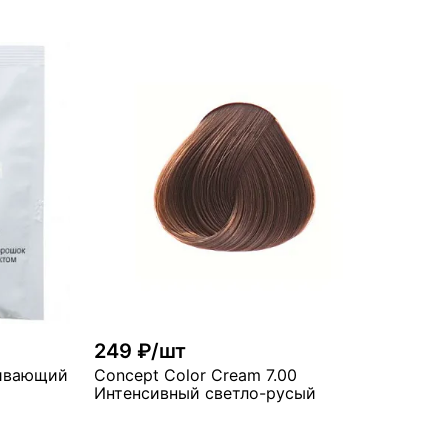
рзину
В корзину
много
249 ₽/шт
ерный
чивающий порошок 30 гр с антижелтым эффектом
Concept Color Cream 7.00
Интенсивный светло-русый