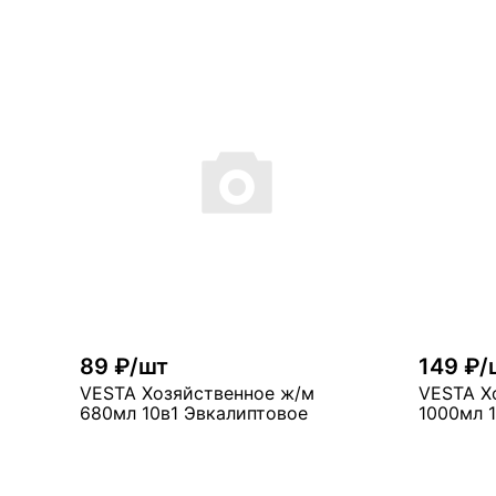
В корзину
много
мн
89 ₽/шт
149 ₽/
VESTA Хозяйственное ж/м
VESTA Х
680мл 10в1 Эвкалиптовое
1000мл 