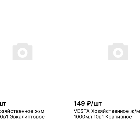
В корзину
В ко
ого
много
шт
149 ₽/шт
озяйственное ж/м
VESTA Хозяйственное ж/м
10в1 Эвкалиптовое
1000мл 10в1 Крапивное