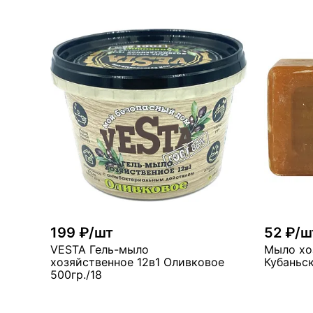
В корзину
много
мн
199 ₽/шт
52 ₽/ш
VESTA Гель-мыло
Мыло хо
хозяйственное 12в1 Оливковое
Кубаньск
500гр./18