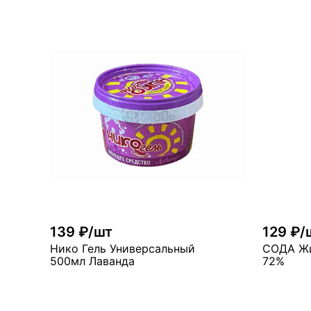
В корзину
мн
много
139 ₽/шт
129 ₽/
Нико Гель Универсальный
СОДА Жи
500мл Лаванда
72%