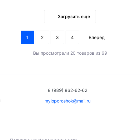
Загрузить ещё
В ко
В корзину
много
1
2
3
4
Вперёд
ого
Вы просмотрели 20 товаров из 69
8 (989) 862-62-62
ы
myloporoshok@mail.ru