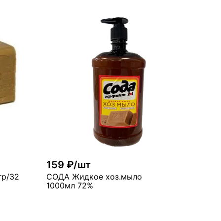
В корзину
рзину
много
159 ₽/шт
гр/32
СОДА Жидкое хоз.мыло
1000мл 72%