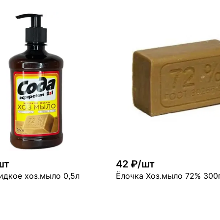
В корзину
В ко
ого
много
шт
42 ₽/шт
дкое хоз.мыло 0,5л
Ёлочка Хоз.мыло 72% 300