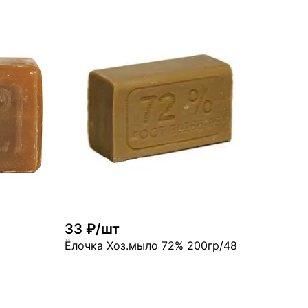
В корзину
рзину
много
33 ₽/шт
Ёлочка Хоз.мыло 72% 200гр/48