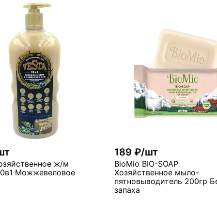
В корзину
В ко
ого
много
шт
189 ₽/шт
озяйственное ж/м
BioMio BIO-SOAP
10в1 Можжевеловое
Хозяйственное мыло-
пятновыводитель 200гр Б
запаха