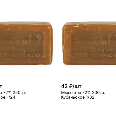
В корзину
В ко
ого
много
т
42 ₽/шт
з 72% 250гр.
Мыло хоз 72% 200гр.
ое 1/24
Кубаньское 1/32