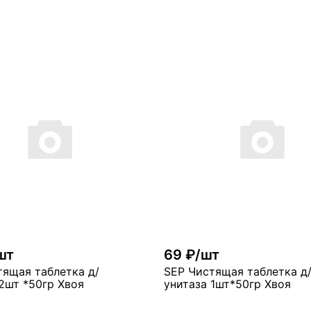
В ко
В корзину
много
ого
шт
69 ₽/шт
тящая таблетка д/
SEP Чистящая таблетка д
2шт *50гр Хвоя
унитаза 1шт*50гр Хвоя