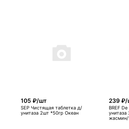
В корзину
много
ма
105 ₽/шт
239 ₽/
SEP Чистящая таблетка д/
BREF De
унитаза 2шт *50гр Океан
унитаза
жасмин/