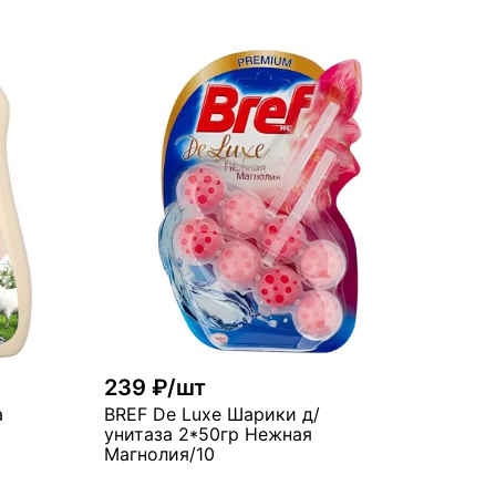
рзину
В корзину
много
239 ₽/шт
а
BREF De Luxe Шарики д/
унитаза 2*50гр Нежная
Магнолия/10