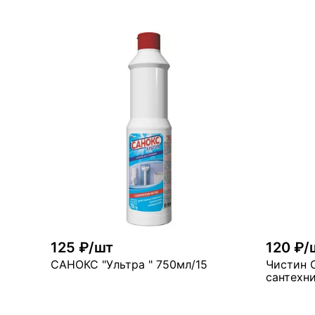
В корзину
мало
ма
125 ₽/шт
120 ₽/
САНОКС "Ультра " 750мл/15
Чистин 
сантехн