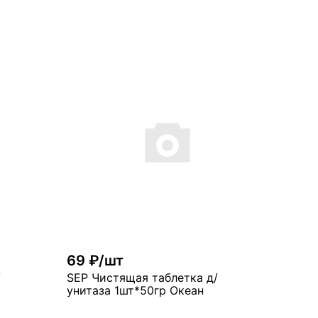
рзину
В корзину
много
69 ₽/шт
/
SEP Чистящая таблетка д/
унитаза 1шт*50гр Океан