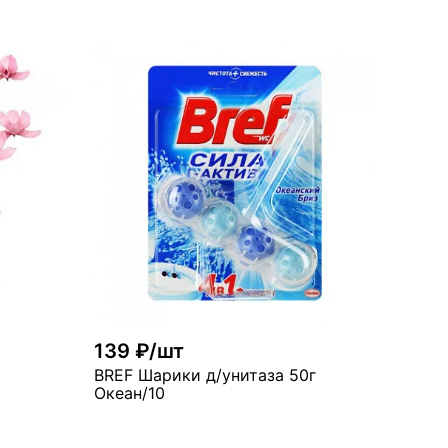
рзину
В корзину
много
139 ₽/шт
BREF Шарики д/унитаза 50г
Океан/10