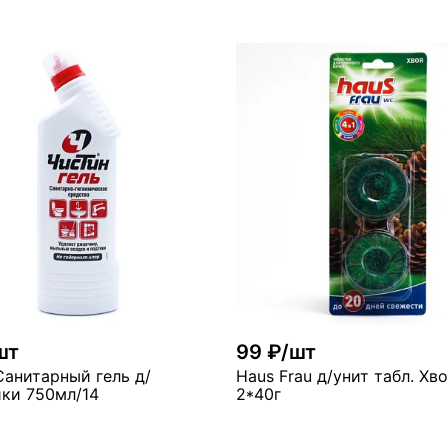
В корзину
В ко
ло
мало
шт
99 ₽/шт
Санитарный гель д/
Haus Frau д/унит табл. Хв
ики 750мл/14
2*40г