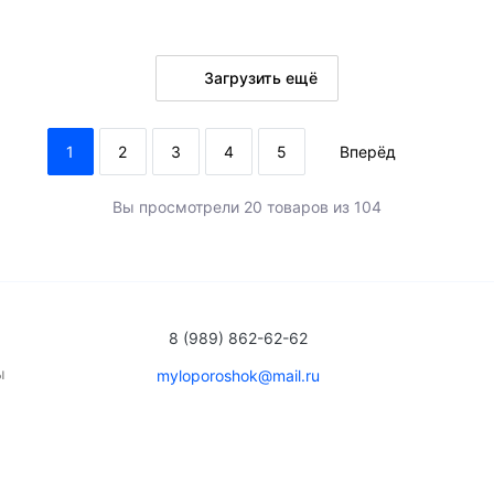
Загрузить ещё
В корзину
В ко
1
2
3
4
5
Вперёд
ого
много
Вы просмотрели 20 товаров из 104
8 (989) 862-62-62
ы
myloporoshok@mail.ru