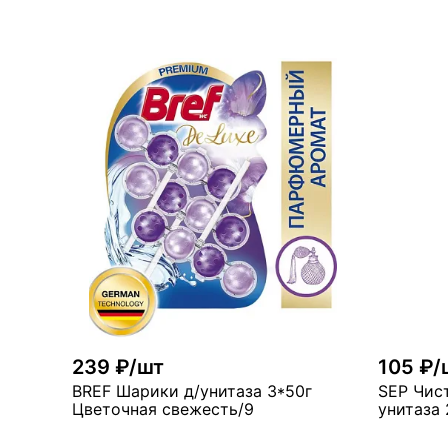
В корзину
мн
мало
239 ₽/шт
105 ₽/
BREF Шарики д/унитаза 3*50г
SEP Чис
Цветочная свежесть/9
унитаза 