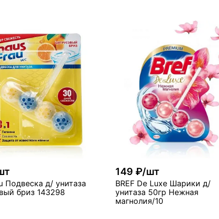
В ко
В корзину
мало
ого
шт
149 ₽/шт
u Подвеска д/ унитаза
BREF De Luxe Шарики д/
вый бриз 143298
унитаза 50гр Нежная
магнолия/10