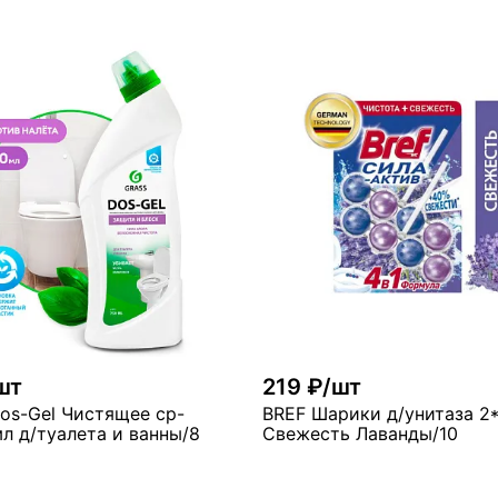
шт
219 ₽/шт
os-Gel Чистящее ср-
BREF Шарики д/унитаза 2
л д/туалета и ванны/8
Свежесть Лаванды/10