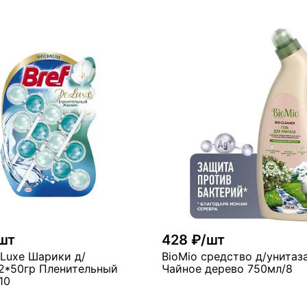
В корзину
В ко
ло
много
шт
428 ₽/шт
 Luxe Шарики д/
BioMio средство д/унитаз
 2*50гр Пленительный
Чайное дерево 750мл/8
10