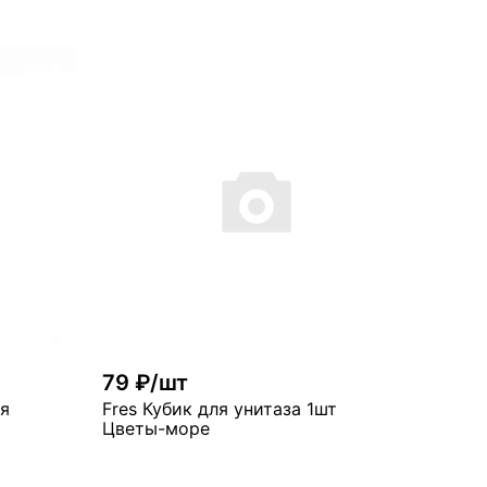
В корзину
рзину
много
79 ₽/шт
оя
Fres Кубик для унитаза 1шт
Цветы-море