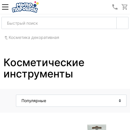
8 (989
Косметика декоративная
Косметические
инструменты