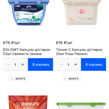
679 ₽/шт
819 ₽/шт
DOLOMIT Капсулы д/стирки
Timson C Капсулы д/стирки
52шт Свежесть океана
20шт Роза-Помело
В корзину
В корзину
много
много