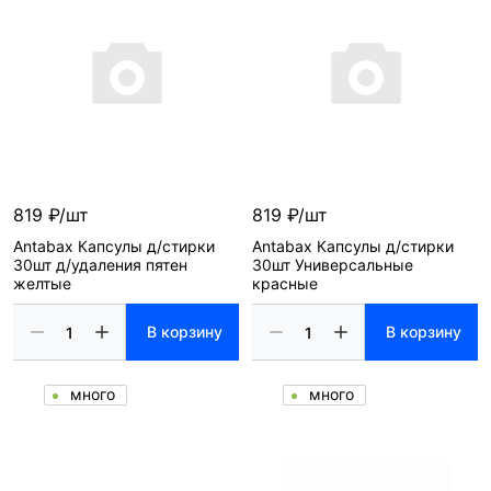
819 ₽/шт
819 ₽/шт
Antabax Капсулы д/стирки
Antabax Капсулы д/стирки
30шт д/удаления пятен
30шт Универсальные
желтые
красные
В корзину
В корзину
много
много