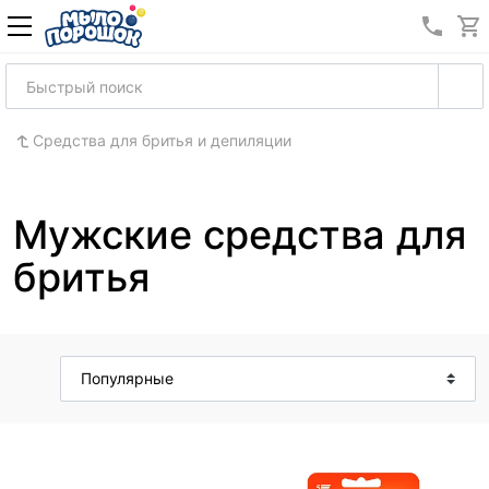
8 (989
Средства для бритья и депиляции
Мужские средства для
бритья