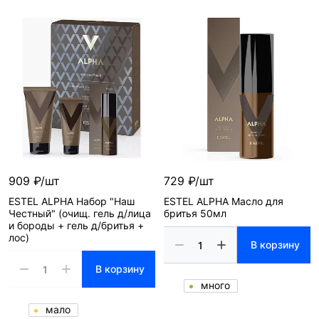
909 ₽/шт
729 ₽/шт
ESTEL ALPHA Набор "Наш
ESTEL ALPHA Масло для
Честный" (очищ. гель д/лица
бритья 50мл
и бороды + гель д/бритья +
лос)
В корзину
В корзину
много
мало