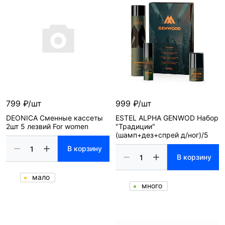
799 ₽/шт
999 ₽/шт
DEONICA Сменные кассеты
ESTEL ALPHA GENWOD Набор
2шт 5 лезвий For women
"Традиции"
(шамп+дез+спрей д/ног)/5
В корзину
В корзину
мало
много