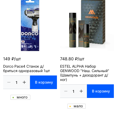
149 ₽/шт
748.80 ₽/шт
Dorco Pace4 Станок д/
ESTEL ALPHA Набор
бриться одноразовый 1шт
GENWOOD "Наш. Сильный"
(Шампунь + дезодорант д/
ног)
В корзину
В корзину
много
мало