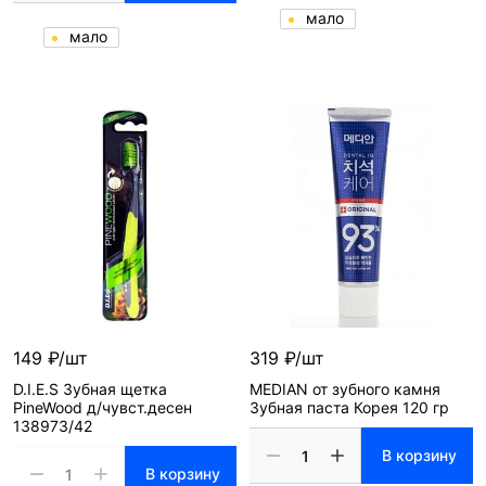
мало
мало
149 ₽/шт
319 ₽/шт
D.I.E.S Зубная щетка
MEDIAN от зубного камня
PineWood д/чувст.десен
Зубная паста Корея 120 гр
138973/42
В корзину
В корзину